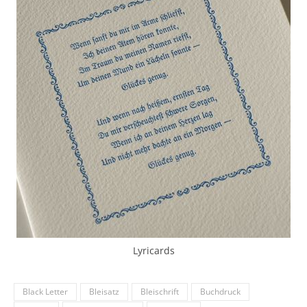
Lyricards
Black Letter
Bleisatz
Bleischrift
Buchdruck