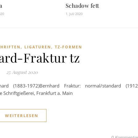
a
Schadow fett
020
1. Juli 2020
,
,
HRIFTEN
LIGATUREN
TZ-FORMEN
ard-Fraktur tz
27. August 2020
rnhard (1883-1972)Bernhard Fraktur: normal/standard (1912
e Schriftgießerei, Frankfurt a. Main
WEITERLESEN
0 Kommenta