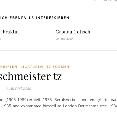
ICH EBENFALLS INTERESSIEREN
-Fraktur
Gronau Gotisch
0
29. Juni 2020
,
,
HRIFTEN
LIGATUREN
TZ-FORMEN
schmeister tz
4. August 2020
lpe (1905-1989),erhielt 1935 Berufsverbot und emigrierte na
 1935 and expatriated himself to London Deutschmeister: 193