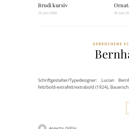
Brudi kursiv
Ornat
29. Juni 2020
30. Juni 2
GEBROCHENE SC
Bernh
Schriftgestalter/Typedesigner: Lucian Be
fett/bold-extrafett/extrabold (1924), Bauersch
Annette Dißlin