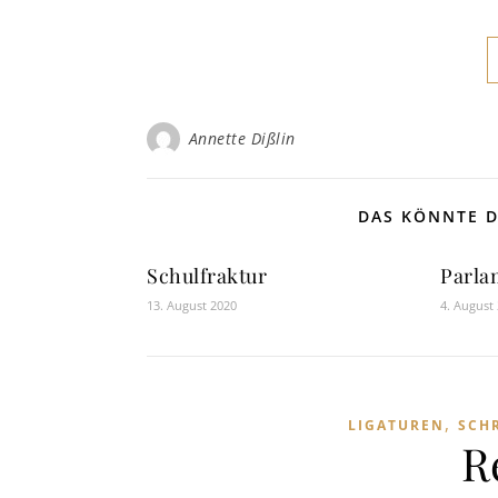
Annette Dißlin
DAS KÖNNTE D
Schulfraktur
Parla
13. August 2020
4. August
,
LIGATUREN
SCH
R