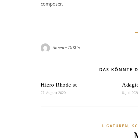
composer.
Annette Dißlin
DAS KÖNNTE D
Hiero Rhode st
Adagio
27. August 2020
8. Juli 202
,
LIGATUREN
SC