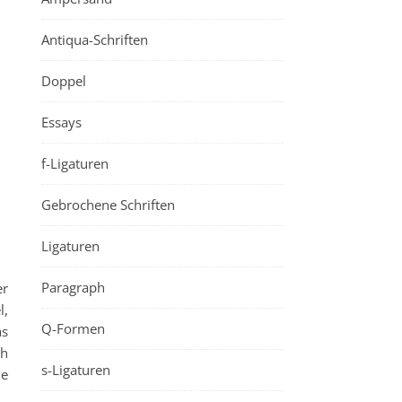
Antiqua-Schriften
Doppel
Essays
f-Ligaturen
Gebrochene Schriften
Ligaturen
Paragraph
er
l,
Q-Formen
as
ch
s-Ligaturen
he