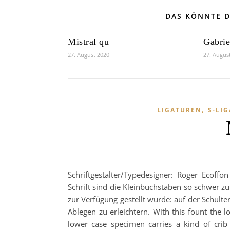
DAS KÖNNTE D
Mistral qu
Gabrie
27. August 2020
27. Augus
,
LIGATUREN
S-LI
Schriftgestalter/Typedesigner: Roger Ecoffo
Schrift sind die Kleinbuchstaben so schwer zu 
zur Verfügung gestellt wurde: auf der Schulte
Ablegen zu erleichtern. With this fount the 
lower case specimen carries a kind of crib