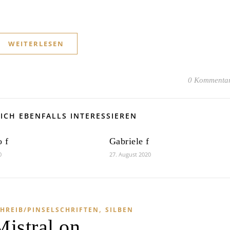
WEITERLESEN
0 Kommenta
ICH EBENFALLS INTERESSIEREN
 f
Gabriele f
0
27. August 2020
,
HREIB/PINSELSCHRIFTEN
SILBEN
Mistral on