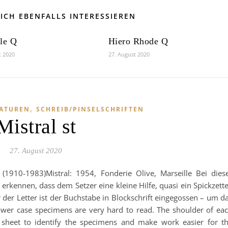
ICH EBENFALLS INTERESSIEREN
le Q
Hiero Rhode Q
t 2020
27. August 2020
,
GATUREN
SCHREIB/PINSELSCHRIFTEN
Mistral st
27. August 2020
n (1910-1983)Mistral: 1954, Fonderie Olive, Marseille Bei dies
erkennen, dass dem Setzer eine kleine Hilfe, quasi ein Spickzette
r der Letter ist der Buchstabe in Blockschrift eingegossen – um d
lower case specimens are very hard to read. The shoulder of ea
 sheet to identify the specimens and make work easier for t