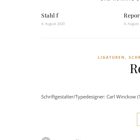
Stahl f
Repor
4. August 2020
4. August
,
LIGATUREN
SCH
R
Schriftgestalter/Typedesigner: Carl Winckow (