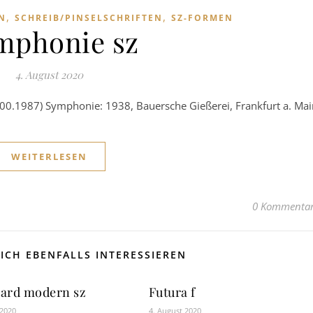
,
,
N
SCHREIB/PINSELSCHRIFTEN
SZ-FORMEN
mphonie sz
4. August 2020
1900.1987) Symphonie: 1938, Bauersche Gießerei, Frankfurt a. Mai
WEITERLESEN
0 Kommenta
ICH EBENFALLS INTERESSIEREN
ard modern sz
Futura f
 2020
4. August 2020