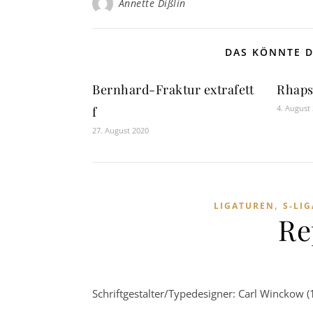
Annette Dißlin
DAS KÖNNTE D
Bernhard-Fraktur extrafett
Rhaps
4. August
f
27. August 2020
,
LIGATUREN
S-LI
Re
Schriftgestalter/Typedesigner: Carl Winckow (