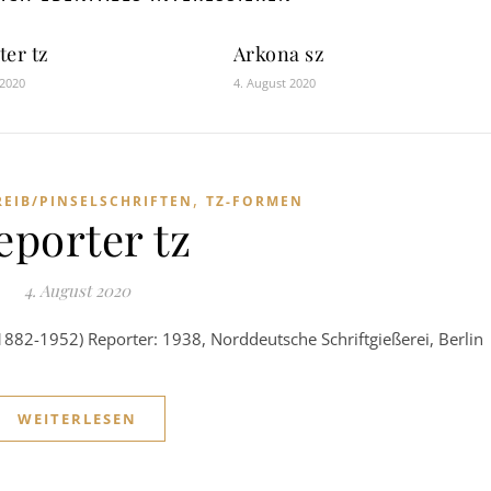
ter tz
Arkona sz
 2020
4. August 2020
,
REIB/PINSELSCHRIFTEN
TZ-FORMEN
eporter tz
4. August 2020
1882-1952) Reporter: 1938, Norddeutsche Schriftgießerei, Berlin
WEITERLESEN