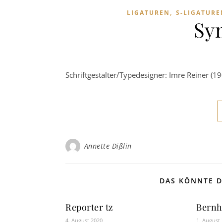
,
LIGATUREN
S-LIGATURE
Sy
Schriftgestalter/Typedesigner: Imre Reiner (
Annette Dißlin
DAS KÖNNTE D
Reporter tz
Bernh
4. August 2020
1. August