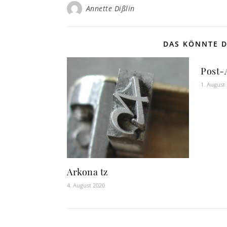
Annette Dißlin
DAS KÖNNTE D
Post-
1. August
Arkona tz
4. August 2020