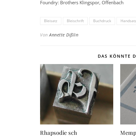
Foundry: Brothers Klingspor, Offenbach
Bleisatz
Bleischrift
Buchdruck
Handsat
Von
Annette Dißlin
DAS KÖNNTE D
Rhapsodie sch
Memph